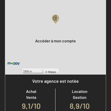
Parlons de vous, parlons biens
Votre compte :
Accéder à mon compte
500 m
©
Mappy
Votre agence est notée
Achat
Location
Vente
Gestion
9,1
/
10
8,9/10