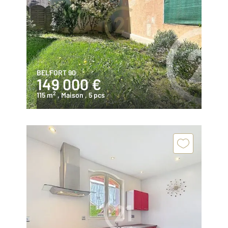
BELFORT 90
149 000 €
2
115 m
, Maison
, 5 pcs