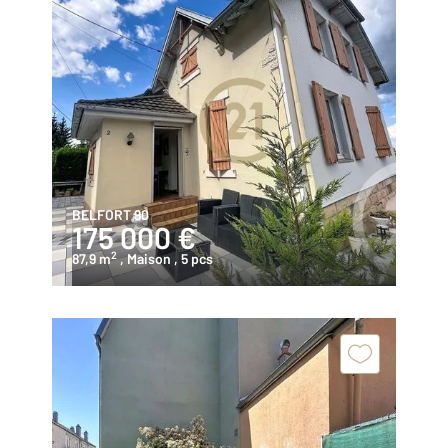
BELFORT 90
175 000 €
2
87,9 m
, Maison
, 5 pcs