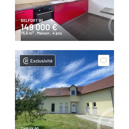
BELFORT 90
149 000 €
2
75,5 m
, Maison
, 4 pcs
Exclusivité
CHAUX 90