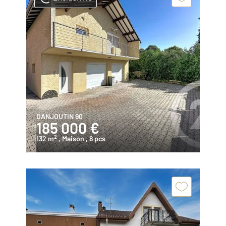
DANJOUTIN 90
185 000 €
2
132 m
, Maison
, 8 pcs