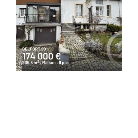
BELFORT 90
174 000 €
2
205,8 m
, Maison
, 8 pcs