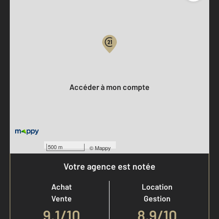
Parlons de vous, parlons biens
Votre compte :
Accéder à mon compte
500 m
©
Mappy
Votre agence est notée
Achat
Location
Vente
Gestion
9,1
/
10
8,9/10