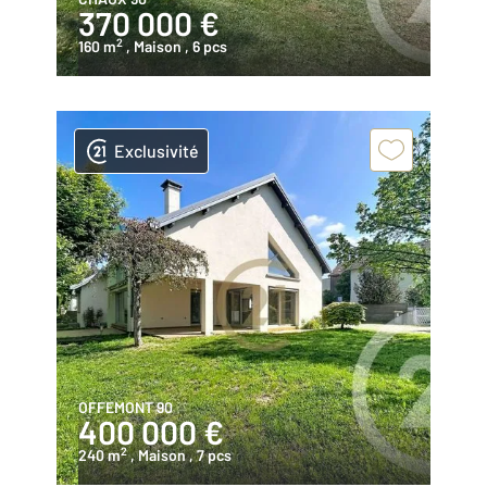
370 000 €
2
160 m
, Maison
, 6 pcs
Exclusivité
OFFEMONT 90
400 000 €
2
240 m
, Maison
, 7 pcs