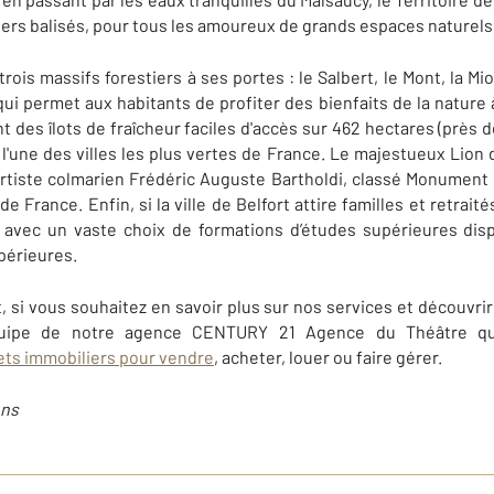
ers balisés, pour tous les amoureux de grands espaces naturels,
ois massifs forestiers à ses portes : le Salbert, le Mont, la Mio
qui permet aux habitants de profiter des bienfaits de la natur
 des îlots de fraîcheur faciles d'accès sur 462 hectares (près d
 l'une des villes les plus vertes de France. Le majestueux Lion 
artiste colmarien Frédéric Auguste Bartholdi, classé Monument
 France. Enfin, si la ville de Belfort attire familles et retraité
n, avec un vaste choix de formations d’études supérieures d
périeures.
t, si vous souhaitez en savoir plus sur nos services et découvri
l'équipe de notre agence CENTURY 21 Agence du Théâtre q
ets immobiliers pour
vendre
, acheter, louer ou faire gérer.
ens