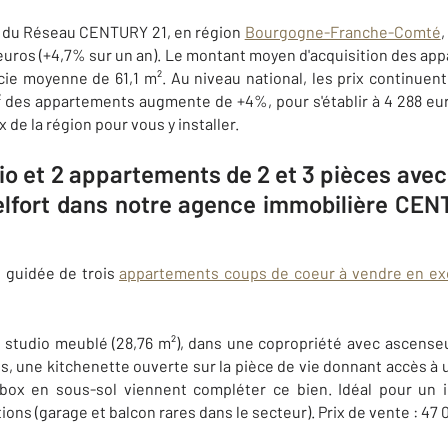
s du Réseau CENTURY 21, en région
Bourgogne-Franche-Comté
,
uros (+4,7% sur un an). Le montant moyen d'acquisition des appa
cie moyenne de 61,1 m². Au niveau national, les prix continuen
² des appartements augmente de +4%, pour s'établir à 4 288 euros
x de la région pour vous y installer.
o et 2 appartements de 2 et 3 pièces avec
Belfort dans notre agence immobilière CE
e guidée de trois
appartements coups de coeur à vendre en exc
ce studio meublé (28,76 m²), dans une copropriété avec ascens
 une kitchenette ouverte sur la pièce de vie donnant accès à u
ox en sous-sol viennent compléter ce bien. Idéal pour un 
ons (garage et balcon rares dans le secteur). Prix de vente : 47