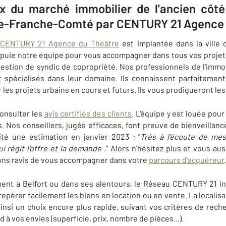
ix du marché immobilier de l'ancien cô
e-Franche-Comté par CENTURY 21 Agence 
CENTURY 21 Agence du Théâtre
est implantée dans la ville 
appuie notre équipe pour vous accompagner dans tous vos projet
gestion de syndic de copropriété. Nos professionnels de l'immo
 spécialisés dans leur domaine. Ils connaissent parfaitement l
les projets urbains en cours et futurs. Ils vous prodigueront les
onsulter les
avis certifiés des clients
. L'équipe y est louée pour
s. Nos conseillers, jugés efficaces, font preuve de bienveillanc
cité une estimation en janvier 2023 : "
Très à l'écoute de mes
régit l'offre et la demande .
" Alors n'hésitez plus et vous au
rons ravis de vous accompagner dans votre
parcours d'acquéreur
.
ent à Belfort ou dans ses alentours, le Réseau CENTURY 21 i
epérer facilement les biens en location ou en vente. La localisa
ainsi un choix encore plus rapide, suivant vos critères de rech
 à vos envies (superficie, prix, nombre de pièces...).