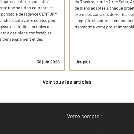
étape essentielle consiste à
du Théâtre, située 2 rue Saint-
ente une solution courante et
de biens adaptés à chaque projet
responsable de l’agence CENTURY
exemples concrets de ventes déjà
rché local à votre service pour
jusqu’à la signature. Leur connaiss
agisse de studios meublés ou
transforme votre projet immobilie
der à des biens confortables,
s d’enseignement et des
30 juin 2026
Lire plus
Voir tous les articles
Votre compte :
Accéder à mon compte