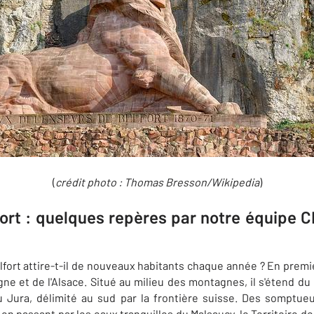
(
crédit photo :
Thomas Bresson/
Wikipedia
)
fort : quelques repères par notre équipe
lfort attire-t-il de nouveaux habitants chaque année ? En premie
gne et de l'Alsace. Situé au milieu des montagnes, il s'étend du
u Jura, délimité au sud par la frontière suisse. Des somptu
 en passant par les eaux tranquilles du Malsaucy, le Territoire de