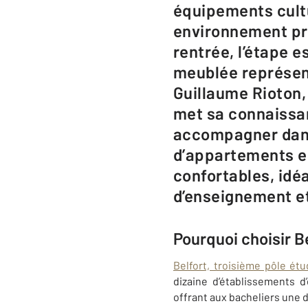
équipements cultu
environnement pro
rentrée, l’étape e
meublée représent
Guillaume Rioton
met sa connaissan
accompagner dans 
d’appartements en
confortables, idé
d’enseignement et
Pourquoi choisir B
Belfort, troisième pôle é
dizaine d’établissements 
offrant aux bacheliers une 