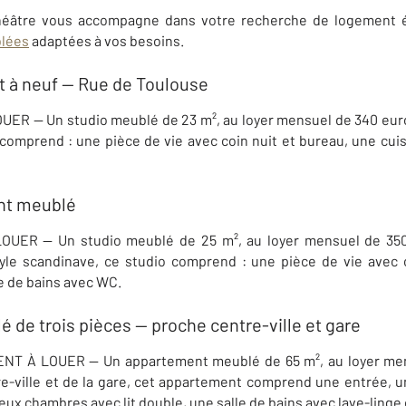
âtre vous accompagne dans votre recherche de logement ét
blées
adaptées à vos besoins.
t à neuf — Rue de Toulouse
ER — Un studio meublé de 23 m², au loyer mensuel de 340 eur
 comprend : une pièce de vie avec coin nuit et bureau, une cu
nt meublé
OUER — Un studio meublé de 25 m², au loyer mensuel de 350
yle scandinave, ce studio comprend : une pièce de vie avec 
le de bains avec WC.
de trois pièces — proche centre-ville et gare
T À LOUER — Un appartement meublé de 65 m², au loyer men
e-ville et de la gare, cet appartement comprend une entrée, u
deux chambres avec lit double, une salle de bains avec lave-ling