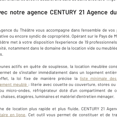
avec notre agence CENTURY 21 Agence du 
gence du Théâtre vous accompagne dans l’ensemble de vos pr
cative ou encore syndic de copropriété. Opérant sur le Pays de M
re met à votre disposition l’experience de 19 professionnels
ité, notamment dans le domaine de la location vide ou meublée
s.
jeunes actifs en quête de souplesse, la location meublée const
 permet de s’installer immédiatement dans un logement entiè
ffet, l
a loi fixe de manière précise la
liste minimale de
ogement meublé
: literie avec couette ou couverture, stores o
ou micro-ondes, réfrigérateur doté d’un compartiment de con
, chaises, étagères, luminaires et matériel d’entretien ménager.
he de location plus rapide et plus fluide, CENTURY 21 Age
taire en ligne
. Cet outil vous permet de constituer et de tr