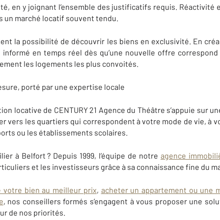
é, en y joignant l’ensemble des justificatifs requis. Réactivité 
s un marché locatif souvent tendu.
nt la possibilité de découvrir les biens en exclusivité. En cré
s informé en temps réel dès qu’une nouvelle offre correspond 
ement les logements les plus convoités.
re, porté par une expertise locale
stion locative de CENTURY 21 Agence du Théâtre s’appuie sur u
er vers les quartiers qui correspondent à votre mode de vie, à v
ports ou les établissements scolaires.
ilier
à
Belfort
?
Depuis
1999
, l’équipe de notre
agence immobil
iculiers et les investisseurs grâce à sa connaissance fine du ma
 votre bien au meilleur prix
,
acheter un appartement ou une 
e
, nos conseillers formés s’engagent à vous proposer une solu
ur de nos priorités.