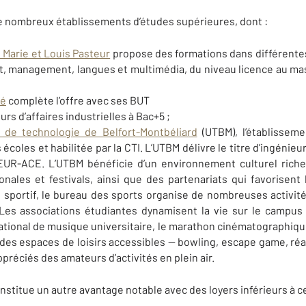
de nombreux établissements d’études supérieures, dont :
é Marie et Louis Pasteur
propose des formations dans différentes
oit, management, langues et multimédia, du niveau licence au mas
té
complète l’offre avec ses BUT
rs d’affaires industrielles à Bac+5 ;
té de technologie de Belfort-Montbéliard
(UTBM), l’établisseme
oles et habilitée par la CTI. L’UTBM délivre le titre d’ingénieur
 EUR-ACE.
L’UTBM bénéficie d’un environnement culturel riche
onales et festivals, ainsi que des partenariats qui favorisent
 sportif, le bureau des sports organise de nombreuses activité
. Les associations étudiantes dynamisent la vie sur le campu
ational de musique universitaire, le marathon cinématographiqu
i des espaces de loisirs accessibles — bowling, escape game, réal
préciés des amateurs d’activités en plein air.
constitue un autre avantage notable avec des loyers inférieurs à