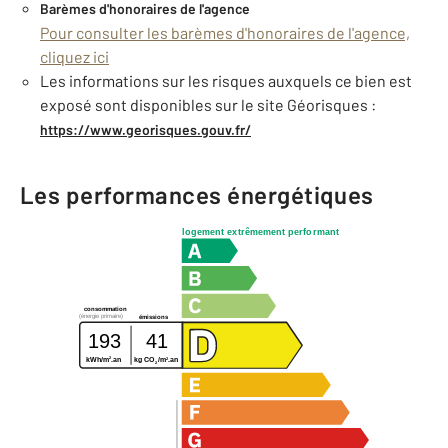
Barèmes d'honoraires de l'agence
Pour consulter les barèmes d'honoraires de l'agence,
cliquez ici
Les informations sur les risques auxquels ce bien est
exposé sont disponibles sur le site Géorisques :
https://www.georisques.gouv.fr/
Les performances énergétiques
logement extrêmement performant
consommation
(énergie primaire)
émissions
193
41
2
2
kWh/m
.an
kg CO
/m
.an
2