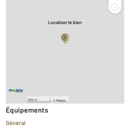
Agence
-
Localiser le bien
Vue globale
2
Surface totale : 85 m
2
Surface habitable : 85 m
Type d'appartement : F4
er
Étage : 1
Nombre de pièces : 4
[Voir le détail]
Année construction : 1930
500 m
©
Mappy
Équipements
Général