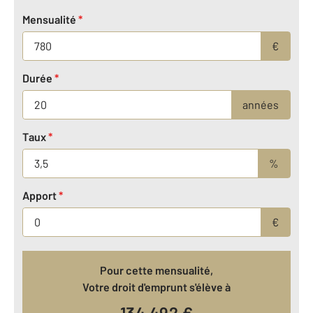
Mensualité
*
€
Durée
*
années
Taux
*
%
Apport
*
€
Pour cette mensualité,
Votre droit d'emprunt s'élève à
134 492
€