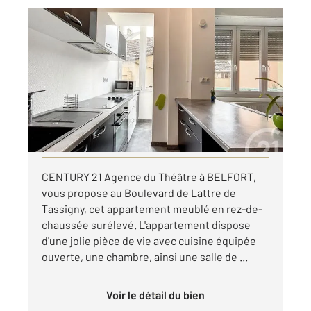
BELFORT 90
2
39 m
, 2 pièces
Ref : 30280
Appartement F2 à louer
520 €
par mois charges comprises
Visiter le site dédié
CENTURY 21 Agence du Théâtre à BELFORT,
vous propose au Boulevard de Lattre de
Tassigny, cet appartement meublé en rez-de-
chaussée surélevé. L'appartement dispose
d'une jolie pièce de vie avec cuisine équipée
ouverte, une chambre, ainsi une salle de ...
Voir le détail du bien