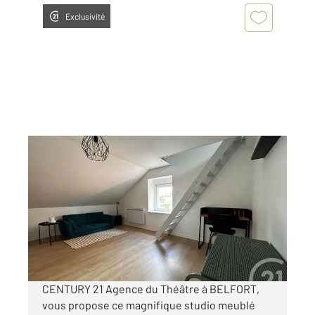
Exclusivité
BELFORT 90
2
20 m
, 2 pièces
Ref : 30266
Appartement Studio à louer
400 €
par mois charges comprises
CENTURY 21 Agence du Théâtre à BELFORT,
vous propose ce magnifique studio meublé