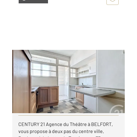
BELFORT 90
2
64 m
, 3 pièces
Ref : 29907
Appartement F3 à louer
680 €
par mois charges comprises
Visiter le site dédié
CENTURY 21 Agence du Théâtre à BELFORT,
vous propose à deux pas du centre ville,