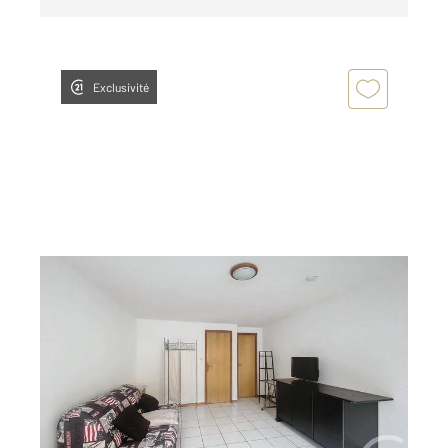
Exclusivité
BELFORT 90
2
30,32 m
, 1 pièce
Ref : 30240
Appartement F1 à louer
350 €
par mois charges comprises
Visiter le site dédié