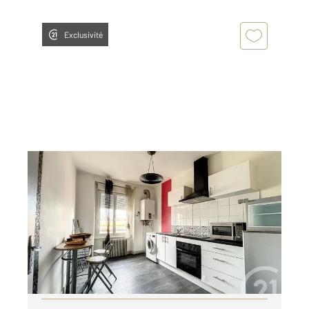
Exclusivité
BELFORT 90
2
25 m
, 1 pièce
Ref : 30289
Appartement F1 à louer
400 €
par mois charges comprises
Visiter le site dédié