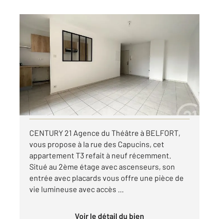
BELFORT 90
2
58,58 m
, 3 pièces
Ref : 30279
Appartement F3 à louer
650 €
par mois charges comprises
Visiter le site dédié
CENTURY 21 Agence du Théâtre à BELFORT,
vous propose à la rue des Capucins, cet
appartement T3 refait à neuf récemment.
Situé au 2ème étage avec ascenseurs, son
entrée avec placards vous offre une pièce de
vie lumineuse avec accès ...
Voir le détail du bien