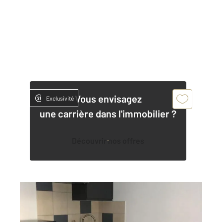
Vous envisagez
Exclusivité
une carrière dans l'immobilier ?
Découvrir nos offres
BELFORT 90
2
17 m
, 1 pièce
Ref : 29826