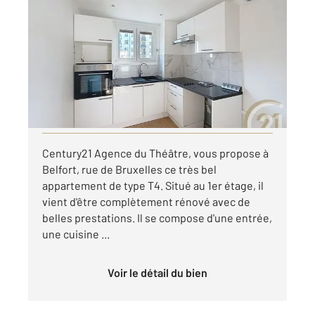
BELFORT 90
2
62,73 m
, 4 pièces
Ref : 30291
Appartement à louer
690 €
par mois charges comprises
Visiter le site dédié
Century21 Agence du Théâtre, vous propose à
Belfort, rue de Bruxelles ce très bel
appartement de type T4. Situé au 1er étage, il
vient d'être complètement rénové avec de
belles prestations. Il se compose d'une entrée,
une cuisine ...
Voir le détail du bien