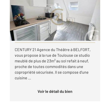
2
17 m
, 1 pièce
Ref : 29322
Appartement F1 à louer
340 €
par mois charges comprises
Visiter le site dédié
CENTURY 21 Agence du Théâtre à BELFORT,
vous propose à la rue de Toulouse ce studio
meublé de plus de 23m² au sol refait à neuf,
proche de toutes commodités dans une
copropriété sécurisée. Il se compose d'une
cuisine ...
Voir le détail du bien