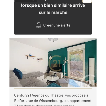
lorsque un bien similaire arrive
sur le marché
Créer une alerte
BELFORT 90
2
50,86 m
, 3 pièces
Ref : 30255
Appartement F3 à louer
780 €
par mois charges comprises
Visiter le site dédié
Century21 Agence du Théâtre, vos propose à
Belfort, rue de Wissembourg, cet appartement
T3 en duplex disposant d'une entrée