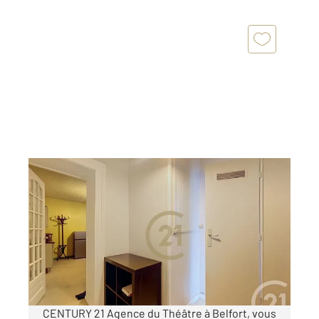
BELFORT 90
2
44 m
, 3 pièces
Ref : 30015
Appartement F3 à louer
450 €
par mois charges comprises
CENTURY 21 Agence du Théâtre à Belfort, vous