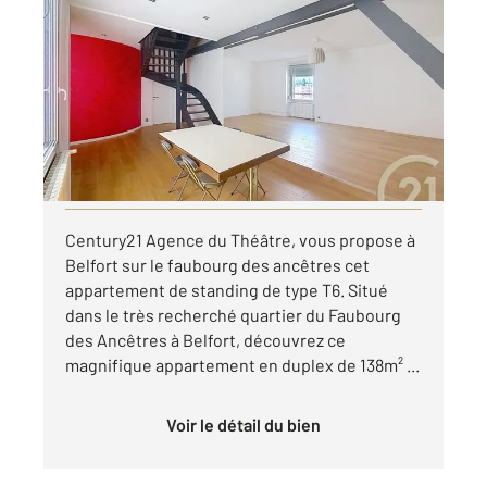
BELFORT 90
2
137,77 m
, 6 pièces
Ref : 30241
Appartement F6 à louer
1 400 €
par mois charges comprises
Visiter le site dédié
Century21 Agence du Théâtre, vous propose à
Belfort sur le faubourg des ancêtres cet
appartement de standing de type T6. Situé
dans le très recherché quartier du Faubourg
des Ancêtres à Belfort, découvrez ce
magnifique appartement en duplex de 138m² ...
Voir le détail du bien