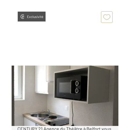
Exclusivité
BELFORT 90
2
19 m
, 1 pièce
Ref : 30073
Appartement F1 à louer
350 €
par mois charges comprises
CENTURY 21 Agence du Théâtre à Belfort vous