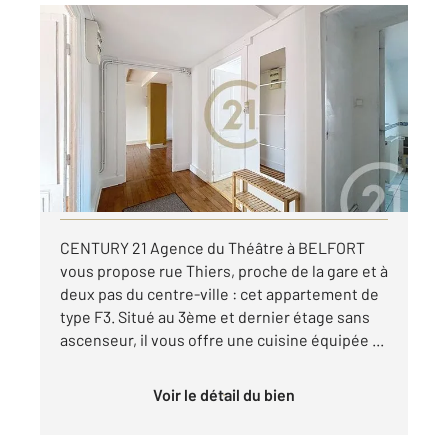
BELFORT 90
2
74,34 m
, 3 pièces
Ref : 30003
Appartement F3 à louer
590 €
par mois charges comprises
Visiter le site dédié
CENTURY 21 Agence du Théâtre à BELFORT
vous propose rue Thiers, proche de la gare et à
deux pas du centre-ville : cet appartement de
type F3. Situé au 3ème et dernier étage sans
ascenseur, il vous offre une cuisine équipée ...
Voir le détail du bien