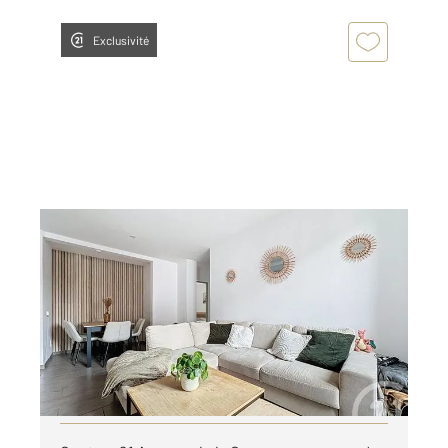
Exclusivité
BELFORT 90
2
85 m
, 4 pièces
Ref : 30133
Appartement F4 à louer
780 €
par mois charges comprises
Visiter le site dédié