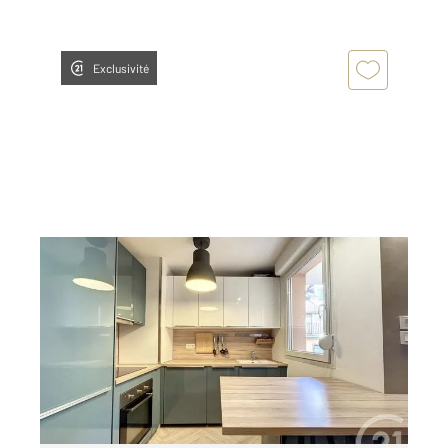
Exclusivité
BELFORT 90
2
64 m
, 3 pièces
Ref : 30224
Appartement F3 à louer
750 €
par mois charges comprises
Visiter le site dédié