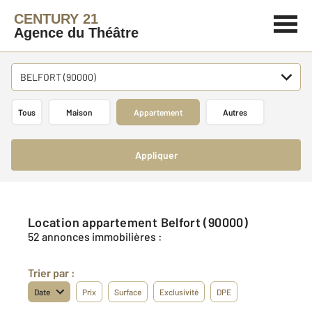
CENTURY 21
Agence du Théâtre
BELFORT (90000)
Tous
Maison
Appartement
Autres
Appliquer
Location appartement Belfort (90000)
52 annonces immobilières :
Trier par :
Date
Prix
Surface
Exclusivité
DPE