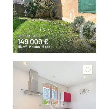
BELFORT 90
149 000 €
2
115 m
, Maison
, 5 pcs