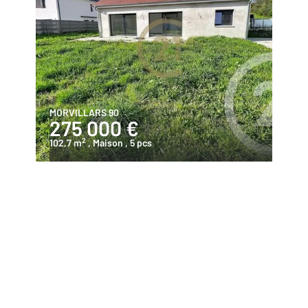
MORVILLARS 90
275 000 €
2
102,7 m
, Maison
, 5 pcs