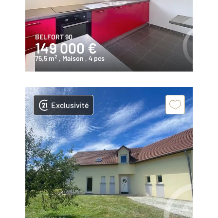
BELFORT 90
149 000 €
2
75,5 m
, Maison
, 4 pcs
Exclusivité