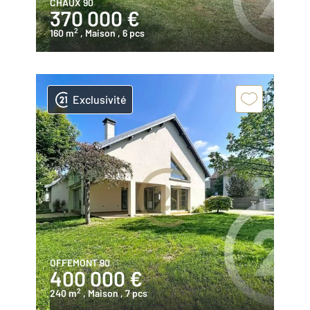
CHAUX 90
370 000 €
2
160 m
, Maison
, 6 pcs
Exclusivité
OFFEMONT 90
400 000 €
2
240 m
, Maison
, 7 pcs