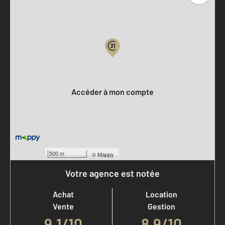
Parlons de vous, parlons biens
Votre compte :
Accéder à mon compte
500 m
©
Mappy
Votre agence est notée
Achat
Location
Vente
Gestion
9,1
/
10
8,9/10