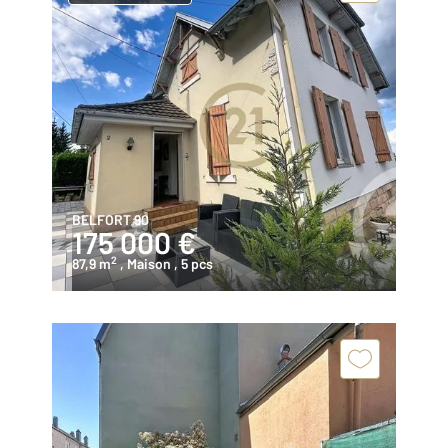
BELFORT 90
175 000 €
2
87,9 m
, Maison
, 5 pcs