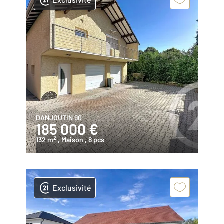
DANJOUTIN 90
185 000 €
2
132 m
, Maison
, 8 pcs
Exclusivité