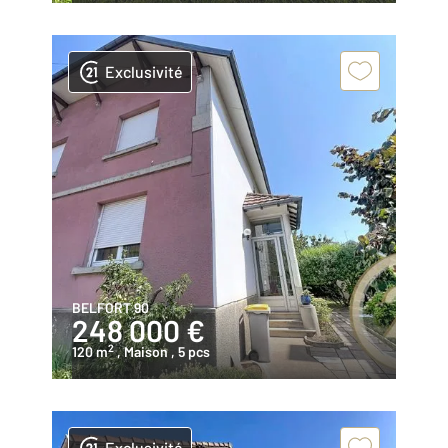
Exclusivité
BELFORT 90
248 000 €
2
120 m
, Maison
, 5 pcs
Exclusivité